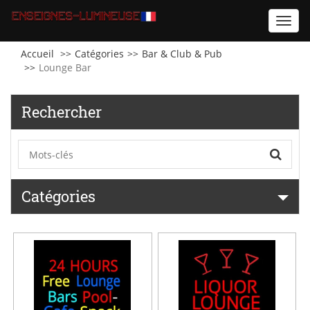
Toggl
navig
Accueil
Catégories
Bar & Club & Pub
Lounge Bar
Rechercher
Catégories