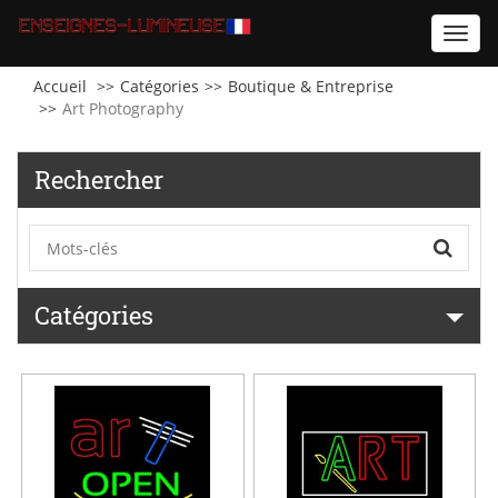
Toggl
navig
Accueil
Catégories
Boutique & Entreprise
Art Photography
Rechercher
Catégories